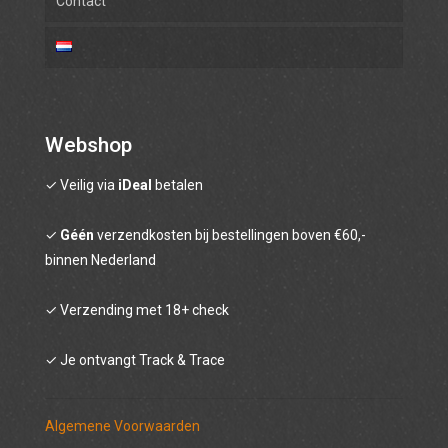
Contact
Rum
Gin
Likeur & Limoncello
Beerbrandy
Webshop
✓ Veilig via
Absinth
iDeal
betalen
Wodka
✓
Géén
verzendkosten bij bestellingen boven €60,-
binnen Nederland
Cocktailbitter
✓ Verzending met 18+ check
Cadeaubon
✓ Je ontvangt Track & Trace
Algemene Voorwaarden