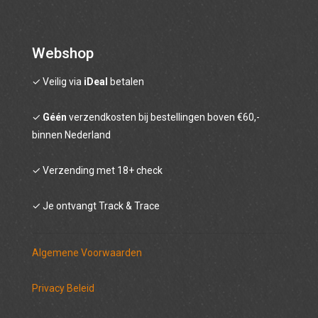
Likeur & Limoncello
Beerbrandy
Webshop
✓ Veilig via
Absinth
iDeal
betalen
Wodka
✓
Géén
verzendkosten bij bestellingen boven €60,-
binnen Nederland
Cocktailbitter
✓ Verzending met 18+ check
Cadeaubon
✓ Je ontvangt Track & Trace
Algemene Voorwaarden
Privacy Beleid