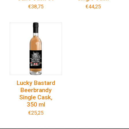
€
38,75
€
44,25
Lucky Bastard
Beerbrandy
Single Cask,
350 ml
€
25,25