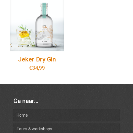
Jeker Dry Gin
€
34,99
Ga naar…
Home
Tours & workshops