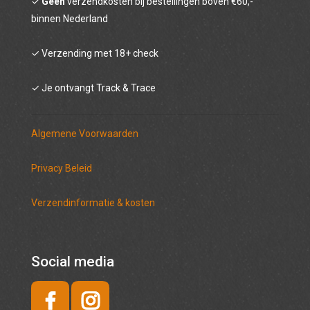
✓
Géén
verzendkosten bij bestellingen boven €60,-
binnen Nederland
Cocktailbitter
✓ Verzending met 18+ check
Cadeaubon
✓ Je ontvangt Track & Trace
Algemene Voorwaarden
Privacy Beleid
Verzendinformatie & kosten
Social media