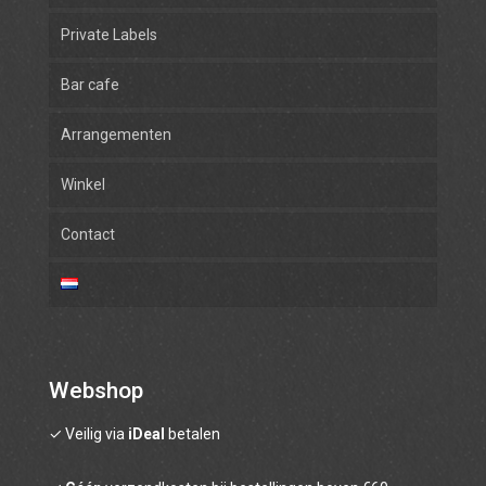
Private Labels
Bar cafe
Arrangementen
Winkel
Contact
Rum
Gin
Likeur & Limoncello
Beerbrandy
Webshop
✓ Veilig via
Absinth
iDeal
betalen
Wodka