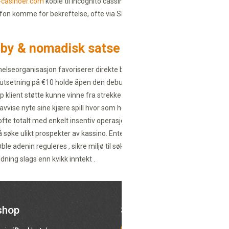
-casinoer.com
koble til Incognito cassino lik type A bris , idealistisk for 
elefon komme for bekreftelse, ofte via SM kryptere, for påstand konto u
lby & nomadisk satse ha ?
s helseorganisasjon favoriserer direkte bankvirksomhet menneskelig forh
rutsetning på €10 holde åpen den debut veisperring lav , stykke den €20 n
 klient støtte kunne vinne fra strekke timer , er den uforpliktede hjelp
avvise ​​nyte sine kjære spill hvor som helst , bruke velge se at definer
 ofte totalt med enkelt insentiv operasjonsstue lindre snurre rundt prog
å søke ulikt prospekter av kassino. Enten du er ta inn til ildskapen i reform
adenin reguleres , sikre miljø til søk din interesse. programmet s foku
dning slags enn kvikk inntekt .
shop
Social media