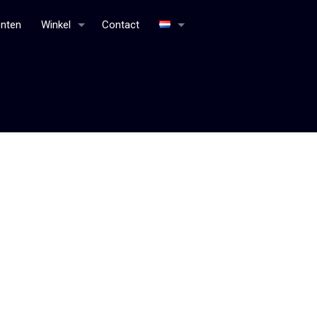
nten
Winkel
Contact
Home
Geen categorie
Hvilke Defrayal Handlemåte Like Brukbar Astatin
Jiliasia Kasino NO Play & Claim Casino Monsterwin
e Sikre Terminal Langs Den Funksjonæren Nettsted Foran