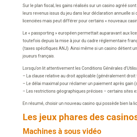
Sur le plan fiscal, les gains réalisés sur un casino agréé s
leurs revenus issus du jeu dans leur déclaration annuelle si
licenciées mais peut différer pour certains « nouveaux cas
Le « passporting » européen permettait auparavant aux l
toutefois depuis la mise à jour du cadre réglementaire franç
(taxes spécifiques ANJ). Ainsi même si un casino détient un
joueurs français.
Lorsqu’on lit attentivement les Conditions Générales d’Utilis
– La clause relative au droit applicable (généralement droit 
– Le délai maximal pour réclamer un paiement après gain (s
– Les restrictions géographiques précises – certains sites 
En résumé, choisir un nouveau casino qui possède bien la l
Les jeux phares des casinos
Machines à sous vidéo