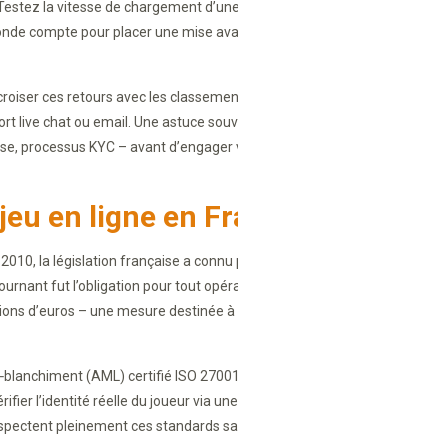
. Testez la vitesse de chargement d’une partie demo : si le temps d’atten
onde compte pour placer une mise avant une hausse soudaine du jackpot. 
ut croiser ces retours avec les classements indépendants publiés par Bask
rt live chat ou email. Une astuce souvent négligée consiste à ouvrir un
ise, processus KYC – avant d’engager votre argent réel et ainsi éviter l
 jeu en ligne en France
n 2010, la législation française a connu plusieurs étapes majeures visan
rnant fut l’obligation pour tout opérateur souhaitant accéder au march
lions d’euros – une mesure destinée à couvrir d’éventuelles créances env
lanchiment (AML) certifié ISO 27001 qui oblige le casino à conserver 
rifier l’identité réelle du joueur via une procédure KYC renforcée (pièce d
pectent pleinement ces standards sans recourir à des prestataires tier