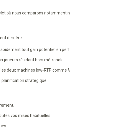
.Net où nous comparons notamment nouveau casino X vs Y selon leur p
t derrière :
rapidement tout gain potentiel en perte nette.
ux joueurs résidant hors métropole.
seules deux machines low‑RTP comme
Mega Joker
comptent réellement.
e planification stratégique.
irement.
outes vos mises habituelles.
ues.