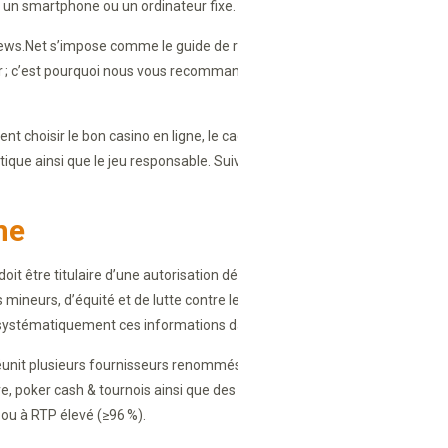
s un smartphone ou un ordinateur fixe.
news.Net s’impose comme le guide de référence qui teste chaque opérateu
ur ; c’est pourquoi nous vous recommandons de consulter le
nouveau casi
t choisir le bon casino en ligne, le cadre juridique français, les jeux
que ainsi que le jeu responsable. Suivez‑le pas à pas pour faire vos prem
ne
r doit être titulaire d’une autorisation délivrée par l’ANJ (ex‑ARJEL) pour
mineurs, d’équité et de lutte contre le blanchiment d’argent. Consultez to
 systématiquement ces informations dans ses fiches techniques.
réunit plusieurs fournisseurs renommés – NetEnt, Microgaming, Play’n GO
live, poker cash & tournois ainsi que des jackpots progressifs tels que Me
é ou à RTP élevé (≥96 %).