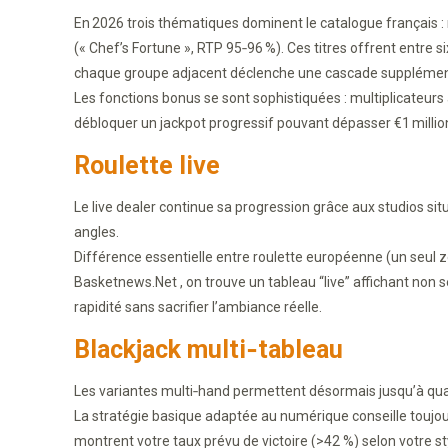
En 2026 trois thématiques dominent le catalogue français : m
(« Chef’s Fortune », RTP 95‑96 %). Ces titres offrent entre
chaque groupe adjacent déclenche une cascade supplémen
Les fonctions bonus se sont sophisti­quées : multiplicateurs 
débloquer un jackpot progressif pouvant dépasser €1 millio
Roulette live
Le live dealer continue sa progression grâce aux studios si
angles.
Différence essentielle entre roulette européenne (un seul 
Basketnews.Net , on trouve un tableau “live” affichant non
rapidité sans sacrifier l’ambiance réelle.
Blackjack multi‑tableau
Les variantes multi‑hand permettent désormais jusqu’à quat
La stratégie basique adaptée au numérique conseille toujour
montrent votre taux prévu de victoire (>42 %) selon votre st