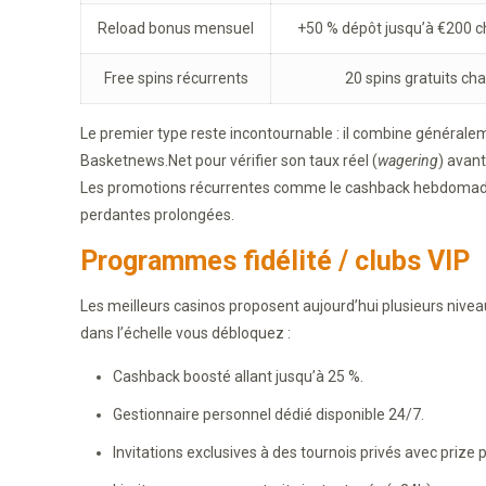
Reload bonus mensuel
+50 % dépôt jusqu’à €200 
Free spins récurrents
20 spins gratuits ch
Le premier type reste incontournable : il combine généraleme
Basketnews.Net pour vérifier son taux réel (
wagering
) avant
Les promotions récurrentes comme le cashback hebdomadaire
perdantes prolongées.
Programmes fidélité / clubs VIP
Les meilleurs casinos proposent aujourd’hui plusieurs nivea
dans l’échelle vous débloquez :
Cashback boosté allant jusqu’à 25 %.
Gestionnaire personnel dédié disponible 24/7.
Invitations exclusives à des tournois privés avec prize 