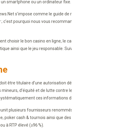
s un smartphone ou un ordinateur fixe.
news.Net s’impose comme le guide de référence qui teste chaque opérateu
ur ; c’est pourquoi nous vous recommandons de consulter le
nouveau casi
t choisir le bon casino en ligne, le cadre juridique français, les jeux
que ainsi que le jeu responsable. Suivez‑le pas à pas pour faire vos prem
ne
r doit être titulaire d’une autorisation délivrée par l’ANJ (ex‑ARJEL) pour
mineurs, d’équité et de lutte contre le blanchiment d’argent. Consultez to
 systématiquement ces informations dans ses fiches techniques.
réunit plusieurs fournisseurs renommés – NetEnt, Microgaming, Play’n GO
live, poker cash & tournois ainsi que des jackpots progressifs tels que Me
é ou à RTP élevé (≥96 %).