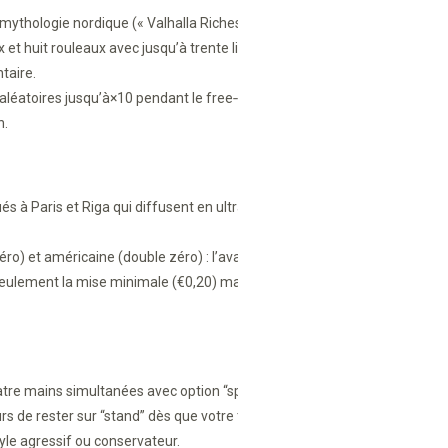
ythologie nordique (« Valhalla Riches », RTP 96,5 %), aventures spatiale
 six et huit rouleaux avec jusqu’à trente lignes gagnantes simultanées 
taire.
aléatoires jusqu’à×10 pendant le free‑spin round et mini‑jeux interactifs 
n.
tués à Paris et Riga qui diffusent en ultra‑HD avec caméras multiples pe
zéro) et américaine (double zéro) : l’avantage maison passe respectivem
 seulement la mise minimale (€0,20) mais aussi le temps moyen entre de
re mains simultanées avec option “split” automatique lorsqu’un As app
s de rester sur “stand” dès que votre total atteint 17 contre un croupie
yle agressif ou conservateur.