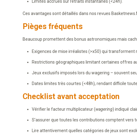
Limites accrues sur retraits instantanés (<24h).
Ces avantages sont détaillés dans nos revues Basketnews
Pièges fréquents
Beaucoup promettent des bonus astronomiques mais cachen
Exigences de mise irréalistes (>x50) qui transforment 
Restrictions géographiques limitant certaines offres a
Jeux exclusifs imposés lors du wagering – souvent 
Dates limites très courtes (<48h), rendant difficile tout
Checklist avant acceptation
Vérifier le facteur multiplicateur (
wagering
) indiqué cla
S’assurer que toutes les contributions comptent vers t
Lire attentivement quelles catégories de jeux sont excl