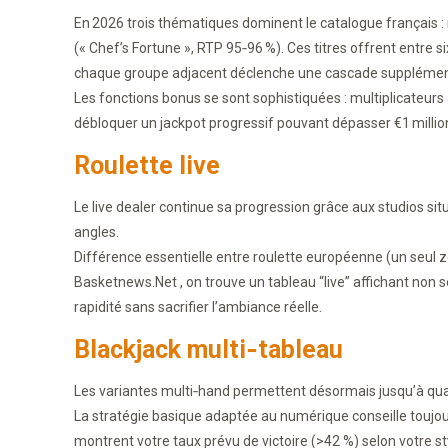
En 2026 trois thématiques dominent le catalogue français : m
(« Chef’s Fortune », RTP 95‑96 %). Ces titres offrent entre
chaque groupe adjacent déclenche une cascade supplémen
Les fonctions bonus se sont sophisti­quées : multiplicateurs 
débloquer un jackpot progressif pouvant dépasser €1 millio
Roulette live
Le live dealer continue sa progression grâce aux studios si
angles.
Différence essentielle entre roulette européenne (un seul 
Basketnews.Net , on trouve un tableau “live” affichant non
rapidité sans sacrifier l’ambiance réelle.
Blackjack multi‑tableau
Les variantes multi‑hand permettent désormais jusqu’à quat
La stratégie basique adaptée au numérique conseille toujour
montrent votre taux prévu de victoire (>42 %) selon votre st