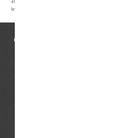
et surtout… jouez intelligemment tout-en-respectant vos
limites personnelles grâce aux conseils fournis ici même!
Ga naar…
Home
Tours & workshops
Private Labels
Bar cafe
Arrangementen
Winkel