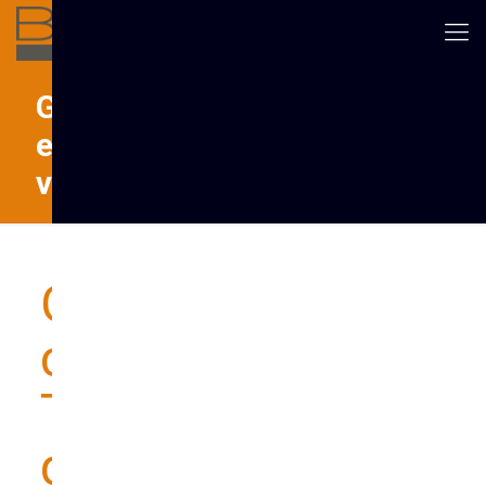
ttica
Guide complet du casino
en ligne – Tout ce que
vous devez savoir
Guide complet du
casino en ligne –
Tout ce que vous
devez savoir