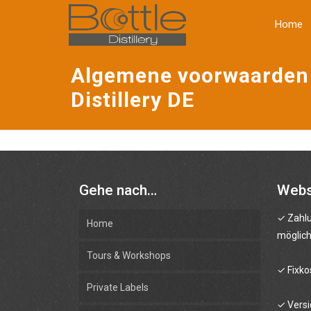
tica
Home
Algemene voorwaarden 
Distillery DE
Gehe nach…
Web
✓ Zahlu
Home
möglic
Tours & Workshops
✓ Fixko
Private Labels
✓ Versi