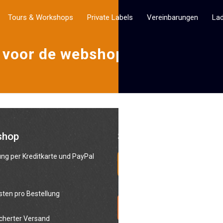
Tours & Workshops
Private Labels
Vereinbarungen
La
voor de webshop van Bottle
shop
Social media
ng per Kreditkarte und PayPal
h
sten pro Bestellung
cherter Versand