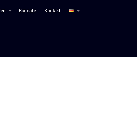
den
Bar cafe
Kontakt
Home
Algemene voorwaarden voor de webshop van Bottle
Distillery DE
Tisch reservieren