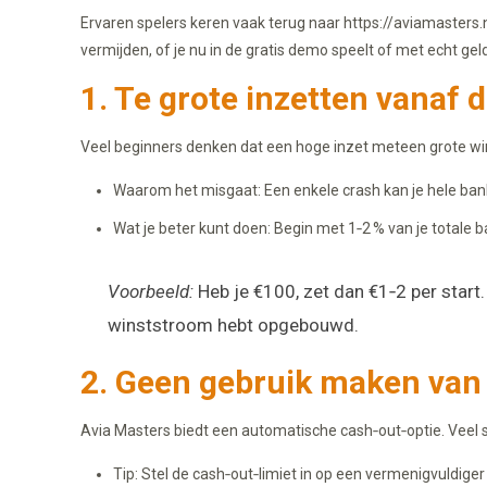
Ervaren spelers keren vaak terug naar https://aviamasters.n
vermijden, of je nu in de gratis demo speelt of met echt gel
1. Te grote inzetten vanaf 
Veel beginners denken dat een hoge inzet meteen grote winst
Waarom het misgaat: Een enkele crash kan je hele bank
Wat je beter kunt doen: Begin met 1‑2 % van je totale b
Voorbeeld:
Heb je €100, zet dan €1‑2 per start.
winststroom hebt opgebouwd.
2. Geen gebruik maken van
Avia Masters biedt een automatische cash‑out‑optie. Veel s
Tip: Stel de cash‑out‑limiet in op een vermenigvuldiger 